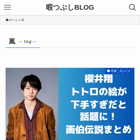
暇つぶしBLOG
ホーム
嵐
嵐
– tag –
俳優・タレント