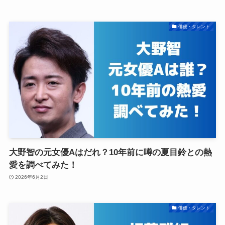
俳優・タレント
大野智の元女優Aはだれ？10年前に噂の夏目鈴との熱
愛を調べてみた！
2026年6月2日
俳優・タレント