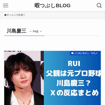
暇つぶしBLOG
ホーム
川島慶三
川島慶三
– tag –
その他の著名人・有名人