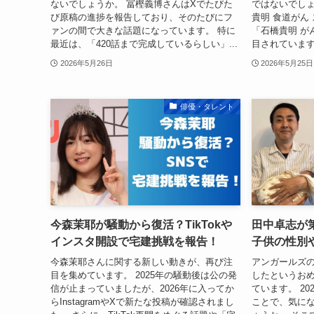
ないでしょうか。 冨樫義博さんはXでたびた
ではないでしょ
び原稿の進捗を報告しており、そのたびにフ
貴明 食道がん
ァンの間で大きな話題になっています。 特に
「石橋貴明 が
最近は、「420話まで完成しているらしい」...
目されています。
2026年5月26日
2026年5月25日
俳優・タレント
今森茉耶が騒動から復活？TikTokや
田中卓志が
インスタ開設で宅建挑戦を報告！
子供の性別
今森茉耶さんに関する新しい動きが、再び注
アンガールズ
目を集めています。 2025年の騒動後は公の発
したというお
信が止まっていましたが、2026年に入ってか
ています。 20
らInstagramやXで新たな投稿が確認されまし
ことで、気に