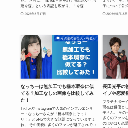
た。 さらに、TikTok再開をめぐる話題や「宅
ょうか。 そこ
建今森」という表記も広がり、「今森...
子について公式
2026年5月17日
2026年5月15日
その他の著名人・有名人
なっちーは無加工でも橋本環奈に似
長田光平の
てる？加工なしの画像を比較してみ
イプや恋愛
た！
プラチナボー
現在は俳優と
TikTokやInstagramで人気のインフルエンサ
平さん。 その
ー・なっちーさんが「橋本環奈にそっく
多くのファン
り！」とSNSで大きな話題になっていますよ
のはやはり恋愛
ね。 その美貌に多くのファンが魅了されてい