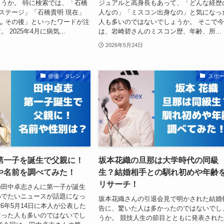
うか。 特に検索では、「石橋
ジュアルと高身長もあって、「どんな経歴
 ステージ」「石橋貴明 現在」
人なの」「ミスコン出身なの」と気になっ
ん その後」といったワードが注
人も多いのではないでしょうか。 そこで
 2025年4月に病気...
は、岩崎碧さんのミスコン歴、年齢、所...
2026年5月24日
俳優・タレント
スポ
第一子を誕生で父親に！
坂本花織の旦那は大学時代の同級
や名前を調べてみた！
生？結婚相手との馴れ初めや年齢
リサーチ！
の田中卓志さんに第一子が誕生
めでたいニュースが話題になっ
坂本花織さんの引退会見で明かされた結婚
26年5月14日に本人が公表した
告に、驚いた人は多かったのではないでし
なった人も多いのではないでし
うか。 競技人生の節目とともに発表され