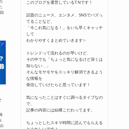
の
このブログを運営しているT.Nです！
た
今回
話題のニュース、エンタメ、SNSでバズっ
てることなど、
「今これ気になる！」をいち早くキャッチ
して
わかりやすくまとめていきます✨
ーツ
トレンドって流れるのが早いけど、
その中でも「ちょっと気になるけど深くは
知らない…」
そんなモヤモヤをスッキリ解消できるよう
な情報を
発信していけたらと思っています！
気になったことはすぐに調べるタイプなの
を
で、
記事の内容には結構こだわってます。
報
ょ
ちょっとしたスキマ時間に読んでもらえる
たお
とうれしいです！