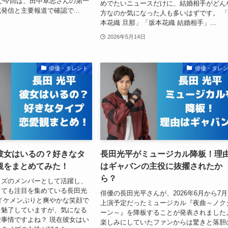
で今回は、田中卓志さんの第一
めでたいニュースだけに、結婚相手がどん
発信と主要報道で確認で...
方なのか気になった人も多いはずです。 
本花織 旦那」「坂本花織 結婚相手」...
2026年5月14日
俳優・タレント
俳優・タレ
彼女はいるの？好きなタ
長田光平がミュージカル降板！理
観をまとめてみた！
はギャバンの主役に抜擢されたか
ら？
イズのメンバーとして活躍し、
しても注目を集めている長田光
俳優の長田光平さんが、2026年6月から7
イケメンぶりと爽やかな笑顔で
上演予定だったミュージカル『夜曲～ノク
を魅了していますが、気になる
ーン～』を降板することが発表されました
事情ですよね？ 現在彼女はい
楽しみにしていたファンからは驚きと落胆