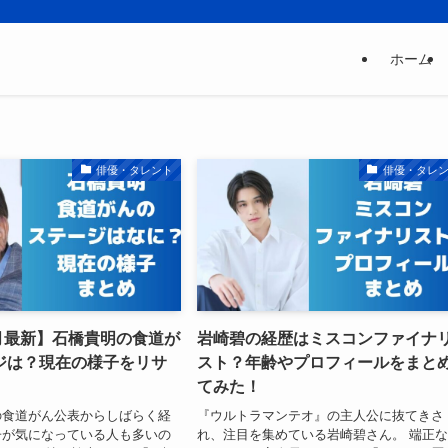
ホーム
俳優・タレント
俳優・タレ
5月最新】石橋貴明の食道が
岩崎碧の経歴はミスコンファイナ
ジは？現在の様子をリサ
スト？年齢やプロフィールをまと
てみた！
の食道がん公表からしばらく経
『ウルトラマンテオ』の主人公に抜てきさ
子が気になっている人も多いの
れ、注目を集めている岩崎碧さん。 端正