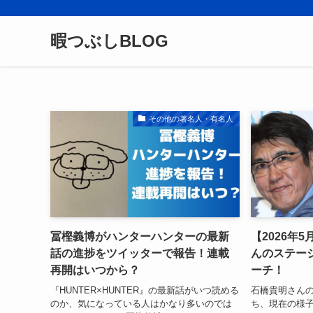
暇つぶしBLOG
その他の著名人・有名人
冨樫義博がハンターハンターの最新
【2026年
話の進捗をツイッターで報告！連載
んのステー
再開はいつから？
ーチ！
『HUNTER×HUNTER』の最新話がいつ読める
石橋貴明さん
のか、気になっている人はかなり多いのでは
ち、現在の様