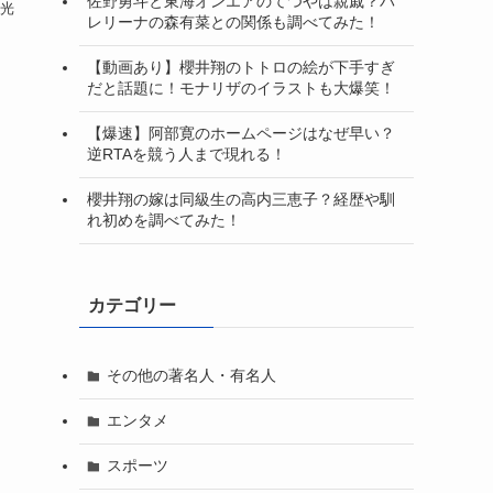
佐野勇斗と東海オンエアのてつやは親戚？バ
田光
レリーナの森有菜との関係も調べてみた！
【動画あり】櫻井翔のトトロの絵が下手すぎ
だと話題に！モナリザのイラストも大爆笑！
【爆速】阿部寛のホームページはなぜ早い？
逆RTAを競う人まで現れる！
櫻井翔の嫁は同級生の高内三恵子？経歴や馴
れ初めを調べてみた！
カテゴリー
その他の著名人・有名人
エンタメ
スポーツ