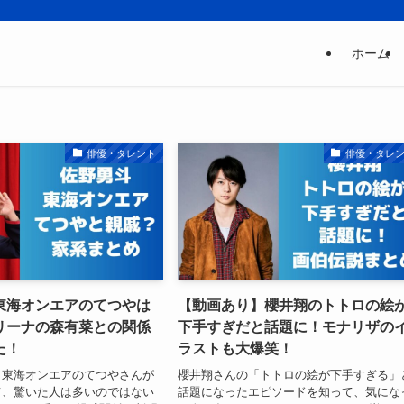
ホーム
俳優・タレント
俳優・タレ
東海オンエアのてつやは
【動画あり】櫻井翔のトトロの絵
リーナの森有菜との関係
下手すぎだと話題に！モナリザの
た！
ラストも大爆笑！
と東海オンエアのてつやさんが
櫻井翔さんの「トトロの絵が下手すぎる」
て、驚いた人は多いのではない
話題になったエピソードを知って、気にな