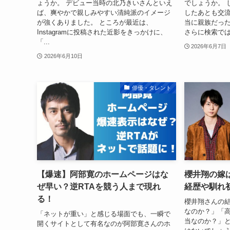
ょうか。 デビュー当時の北乃きいさんといえ
でしょうか。 
ば、爽やかで親しみやすい清純派のイメージ
したあとも交
が強くありました。 ところが最近は、
当に親族だっ
Instagramに投稿された近影をきっかけに、
さらに検索では
「...
2026年6月7日
2026年6月10日
俳優・タレント
【爆速】阿部寛のホームページはな
櫻井翔の嫁
ぜ早い？逆RTAを競う人まで現れ
経歴や馴れ
る！
櫻井翔さんの
なのか？」「
「ネットが重い」と感じる場面でも、一瞬で
当なのか？」
開くサイトとして有名なのが阿部寛さんのホ