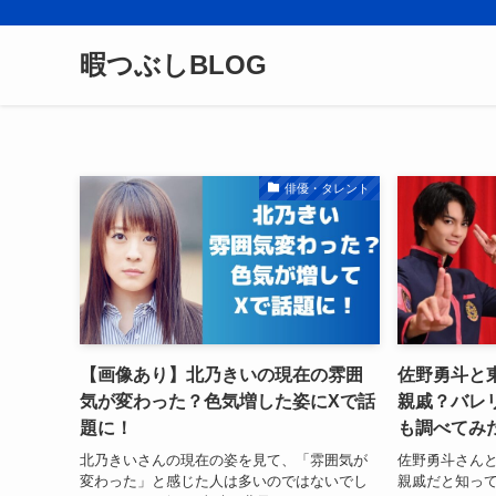
暇つぶしBLOG
俳優・タレント
【画像あり】北乃きいの現在の雰囲
佐野勇斗と
気が変わった？色気増した姿にXで話
親戚？バレ
題に！
も調べてみ
北乃きいさんの現在の姿を見て、「雰囲気が
佐野勇斗さん
変わった」と感じた人は多いのではないでし
親戚だと知っ