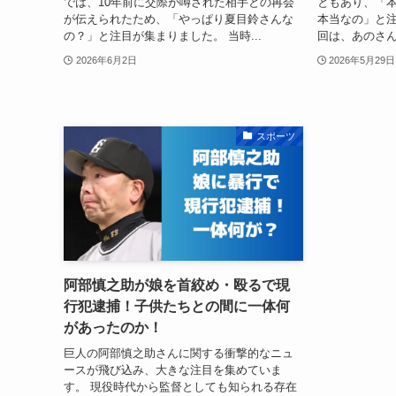
では、10年前に交際が噂された相手との再会
ともあり、「本
が伝えられたため、「やっぱり夏目鈴さんな
本当なの」と注
の？」と注目が集まりました。 当時...
回は、あのさん
2026年6月2日
2026年5月29日
スポーツ
阿部慎之助が娘を首絞め・殴るで現
行犯逮捕！子供たちとの間に一体何
があったのか！
巨人の阿部慎之助さんに関する衝撃的なニュ
ースが飛び込み、大きな注目を集めていま
す。 現役時代から監督としても知られる存在