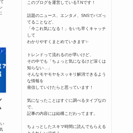
して
このブログを運営しているT.Nです！
ン
に
話題のニュース、エンタメ、SNSでバズっ
てることなど、
「今これ気になる！」をいち早くキャッチ
して
わかりやすくまとめていきます✨
ント
トレンドって流れるのが早いけど、
その中でも「ちょっと気になるけど深くは
知らない…」
そんなモヤモヤをスッキリ解消できるよう
な情報を
発信していけたらと思っています！
気になったことはすぐに調べるタイプなの
グ
で、
み
記事の内容には結構こだわってます。
ない
ちょっとしたスキマ時間に読んでもらえる
気
とうれしいです！