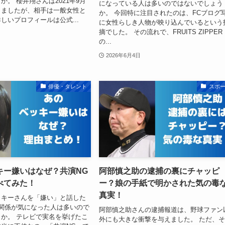
か。 櫻井翔さんは2021年9月
になっている人は多いのではないでしょう
しましたが、相手は一般女性と
か。 今回特に注目されたのは、FCブログ
しいプロフィールは公式...
に女性らしき人物が映り込んでいるという
摘でした。 その流れで、FRUITS ZIPPER
の...
2026年6月4日
俳優・タレント
スポ
キー嫌いはなぜ？共演NG
阿部慎之助の逮捕の裏にチャッピ
べてみた！
ー？娘の手紙で明かされた気の毒
真実！
ッキーさんを「嫌い」と話した
関係が気になった人は多いので
阿部慎之助さんの逮捕報道は、野球ファン
か。 テレビで実名を挙げたこ
外にも大きな衝撃を与えました。 ただ、