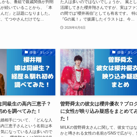
しかも、番組で親戚関係が判明
た人は多いのではないでしょうか。 嵐と
流が続いていることから、「本
活躍してきた櫻井翔さんですが、実はファ
たんだ」と話題になりました。
の間では“櫻井画伯”としても有名です。 特
、てつやさんだけでな...
『Gの嵐！』で披露したイラストは、今...
2026年6月6日
俳優・タレント
俳優・タレ
は同級生の高内三恵子？
曽野舜太の彼女は櫻井優衣？ブロ
初めを調べてみた！
に女性が映り込み疑惑をまとめて
た！
結婚相手について、「どんな人
高内三恵子さんという名前は本
M!LKの曽野舜太さんに関して、彼女では
と気になっている人は多いので
かと噂される女性の名前がSNSで広がり、