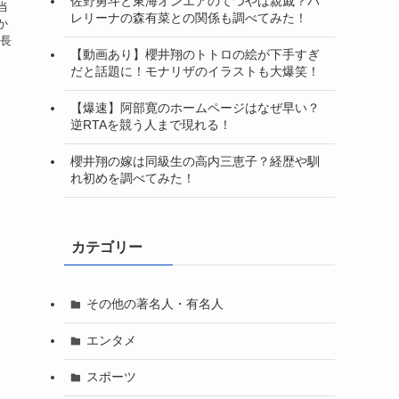
佐野勇斗と東海オンエアのてつやは親戚？バ
当
レリーナの森有菜との関係も調べてみた！
か
、長
【動画あり】櫻井翔のトトロの絵が下手すぎ
だと話題に！モナリザのイラストも大爆笑！
【爆速】阿部寛のホームページはなぜ早い？
逆RTAを競う人まで現れる！
櫻井翔の嫁は同級生の高内三恵子？経歴や馴
れ初めを調べてみた！
カテゴリー
その他の著名人・有名人
エンタメ
スポーツ