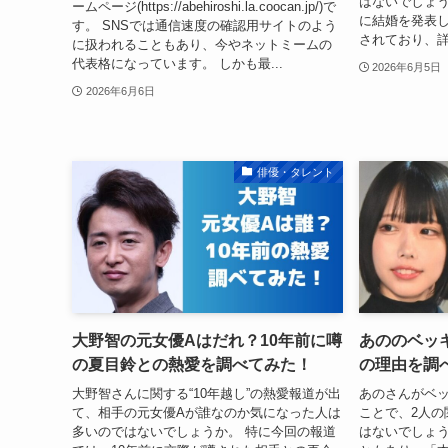
はないでしょう
ームページ(https://abehiroshi.la.coocan.jp/)で
に結婚を発表
す。 SNSでは通信速度の確認用サイトのよう
されており、詳
に扱われることもあり、今やネットミームの
代表格になっています。 しかも最...
2026年6月5日
2026年6月6日
俳優・タレント
大野智の元女優Aはだれ？10年前に噂
あののベッ
の夏目鈴との熱愛を調べてみた！
の理由を調
大野智さんに関する“10年越し”の熱愛報道が出
あのさんがベ
て、相手の元女優Aが誰なのか気になった人は
ことで、2人の
多いのではないでしょうか。 特に今回の報道
はないでしょう