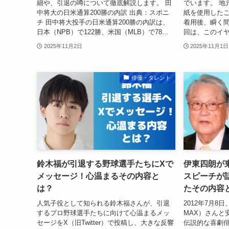
細や、引退の噂について徹底解説します。 田
でいます。 地
中将大の日米通算200勝の内訳 出典：スポニ
紙を使用した
チ 田中将大投手の日米通算200勝の内訳は、
着用後、瞬く間
日本（NPB）で122勝、米国（MLB）で78...
回は、このイヤ
2025年11月2日
2025年11月1日
俳優・タレント
鈴木福が引退する野球選手たちにXで
伊東四朗が
メッセージ！心温まるその内容と
スピーチが
は？
たその内容
人気子役として知られる鈴木福さんが、引退
2012年7月
するプロ野球選手たちに向けて心温まるメッ
MAX）さんと
セージをX（旧Twitter）で投稿し、大きな反響
伝説的な喜劇