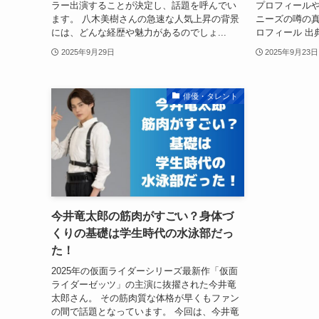
ラー出演することが決定し、話題を呼んでい
プロフィール
ます。 八木美樹さんの急速な人気上昇の背景
ニーズの噂の真
には、どんな経歴や魅力があるのでしょ...
ロフィール 出典:
2025年9月29日
2025年9月23日
俳優・タレント
今井竜太郎の筋肉がすごい？身体づ
くりの基礎は学生時代の水泳部だっ
た！
2025年の仮面ライダーシリーズ最新作「仮面
ライダーゼッツ」の主演に抜擢された今井竜
太郎さん。 その筋肉質な体格が早くもファン
の間で話題となっています。 今回は、今井竜