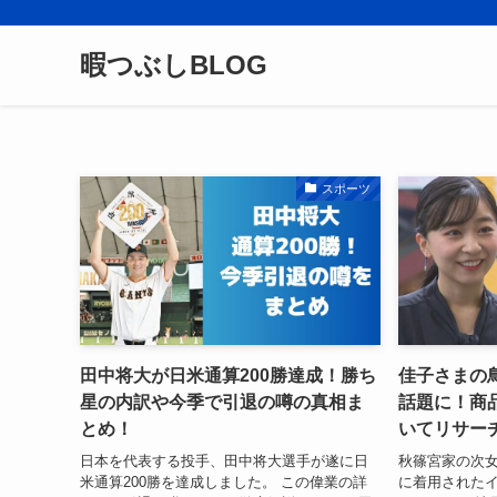
暇つぶしBLOG
スポーツ
田中将大が日米通算200勝達成！勝ち
佳子さまの
星の内訳や今季で引退の噂の真相ま
話題に！商
とめ！
いてリサー
日本を代表する投手、田中将大選手が遂に日
秋篠宮家の次
米通算200勝を達成しました。 この偉業の詳
に着用された