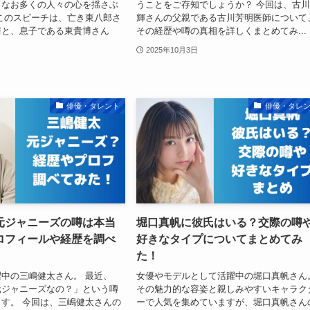
もなお多くの人々の心を揺さぶ
うことをご存知でしょうか？ 今回は、古
このスピーチは、亡き東八郎さ
輝さんの父親である古川芳明医師について
情と、息子である東貴博さん
その経歴や噂の真相を詳しくまとめてみ...
2025年10月3日
俳優・タレント
俳優・タレ
元ジャニーズの噂は本当
堀口真帆に彼氏はいる？交際の噂
ロフィールや経歴を調べ
好きなタイプについてまとめてみ
た！
中の三嶋健太さん。 最近、
女優やモデルとして活躍中の堀口真帆さん
元ジャニーズなの？」という噂
その魅力的な容姿と親しみやすいキャラク
す。 今回は、三嶋健太さんの
ーで人気を集めていますが、堀口真帆さん