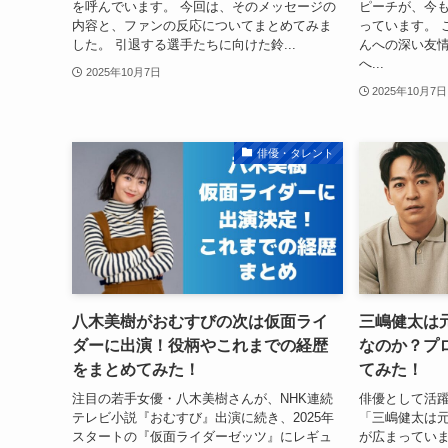
を呼んでいます。 今回は、そのメッセージの
ピーチが、今
内容と、ファンの反応についてまとめてみま
っています。 
した。 引退する選手たちに向けた鈴...
んへの深い友
へ...
2025年10月7日
2025年10月7日
俳優・タレント
八木美樹がおむすびの次は仮面ライ
三嶋健太は
ダーに出演！役柄やこれまでの経歴
なのか？プ
をまとめてみた！
てみた！
注目の若手女優・八木美樹さんが、NHK連続
俳優として活躍
テレビ小説『おむすび』出演に続き、2025年
「三嶋健太は
スタートの『仮面ライダーゼッツ』にレギュ
が広まっていま