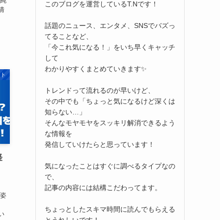
架純
このブログを運営しているT.Nです！
情
話題のニュース、エンタメ、SNSでバズっ
てることなど、
「今これ気になる！」をいち早くキャッチ
して
わかりやすくまとめていきます✨
ント
トレンドって流れるのが早いけど、
その中でも「ちょっと気になるけど深くは
知らない…」
そんなモヤモヤをスッキリ解消できるよう
な情報を
発信していけたらと思っています！
経
気になったことはすぐに調べるタイプなの
で、
記事の内容には結構こだわってます。
容姿
ちょっとしたスキマ時間に読んでもらえる
い
とうれしいです！