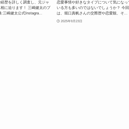
や経歴を詳しく調査し、元ジャ
恋愛事情や好きなタイプについて気になっ
相に迫ります！ 三嶋健太のプ
いる方も多いのではないでしょうか？ 今
三嶋健太公式Instagra...
は、堀口真帆さんの交際歴や恋愛観、そ...
2025年9月23日