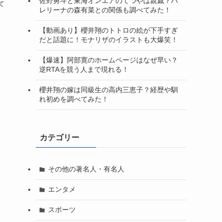
佐野勇斗と東海オンエアのてつやは親戚？バ
て
レリーナの森有菜との関係も調べてみた！
回
【動画あり】櫻井翔のトトロの絵が下手すぎ
だと話題に！モナリザのイラストも大爆笑！
【爆速】阿部寛のホームページはなぜ早い？
逆RTAを競う人まで現れる！
櫻井翔の嫁は同級生の高内三恵子？経歴や馴
れ初めを調べてみた！
カテゴリー
その他の著名人・有名人
エンタメ
スポーツ