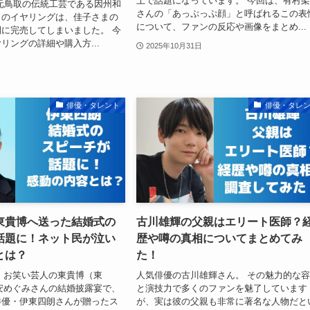
上で話題になっています。 今回は、有村
元鳥取の伝統工芸である因州和
さんの「あっぷっぷ顔」と呼ばれるこの表
このイヤリングは、佳子さまの
について、ファンの反応や画像をまとめ...
に完売してしまいました。 今
リングの詳細や購入方...
2025年10月31日
俳優・タレント
俳優・タレ
東貴博へ送った結婚式の
古川雄輝の父親はエリート医師？
話題に！ネット民が泣い
歴や噂の真相についてまとめてみ
とは？
た！
8日、お笑い芸人の東貴博（東
人気俳優の古川雄輝さん。 その魅力的な
安めぐみさんの結婚披露宴で、
と演技力で多くのファンを魅了しています
俳優・伊東四朗さんが贈ったス
が、実は彼の父親も非常に著名な人物だと