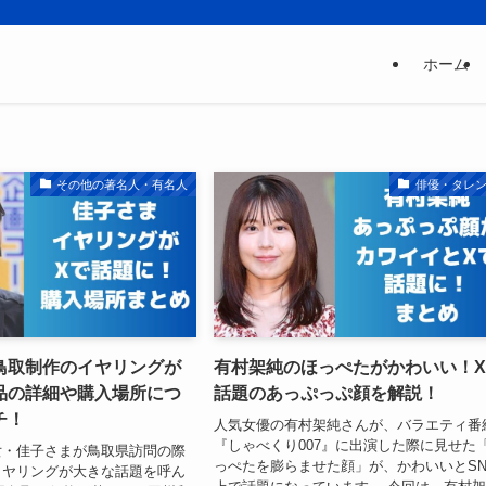
ホーム
その他の著名人・有名人
俳優・タレ
鳥取制作のイヤリングが
有村架純のほっぺたがかわいい！
品の詳細や購入場所につ
話題のあっぷっぷ顔を解説！
チ！
人気女優の有村架純さんが、バラエティ番
『しゃべくり007』に出演した際に見せた
女・佳子さまが鳥取県訪問の際
っぺたを膨らませた顔」が、かわいいとSN
イヤリングが大きな話題を呼ん