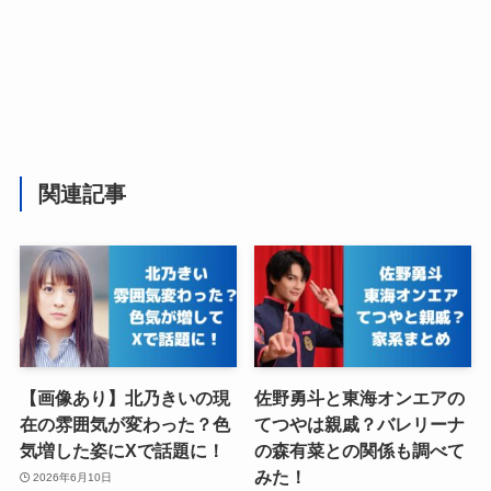
関連記事
【画像あり】北乃きいの現
佐野勇斗と東海オンエアの
在の雰囲気が変わった？色
てつやは親戚？バレリーナ
気増した姿にXで話題に！
の森有菜との関係も調べて
みた！
2026年6月10日