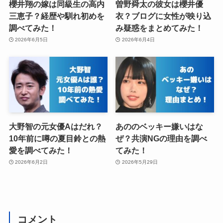
櫻井翔の嫁は同級生の高内
曽野舜太の彼女は櫻井優
三恵子？経歴や馴れ初めを
衣？ブログに女性が映り込
調べてみた！
み疑惑をまとめてみた！
2026年6月5日
2026年6月4日
大野智の元女優Aはだれ？
あののベッキー嫌いはな
10年前に噂の夏目鈴との熱
ぜ？共演NGの理由を調べ
愛を調べてみた！
てみた！
2026年6月2日
2026年5月29日
コメント