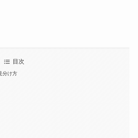
目次
見分け方