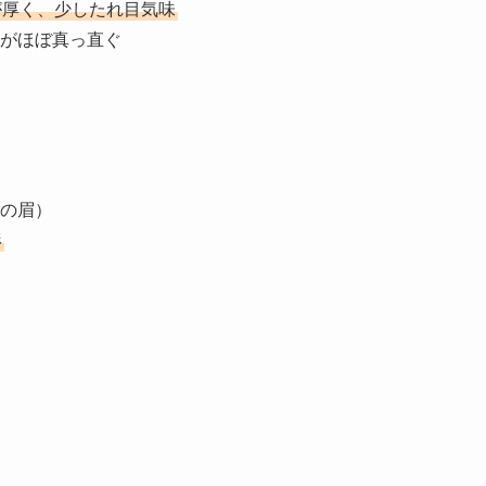
が厚く、少したれ目気味
がほぼ真っ直ぐ
の眉）
形