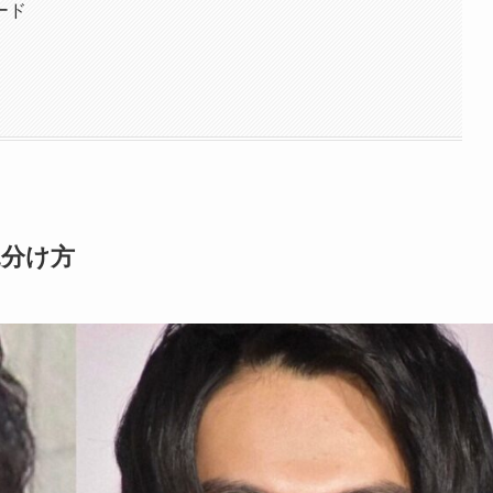
ード
見分け方