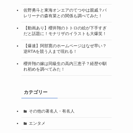
佐野勇斗と東海オンエアのてつやは親戚？バ
レリーナの森有菜との関係も調べてみた！
【動画あり】櫻井翔のトトロの絵が下手すぎ
だと話題に！モナリザのイラストも大爆笑！
【爆速】阿部寛のホームページはなぜ早い？
逆RTAを競う人まで現れる！
櫻井翔の嫁は同級生の高内三恵子？経歴や馴
れ初めを調べてみた！
カテゴリー
その他の著名人・有名人
エンタメ