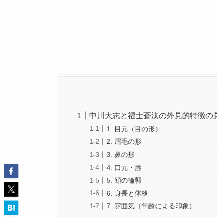
中川大志と福士蒼汰の外見的特徴の
1. 目元（目の形）
2. 眉毛の形
3. 鼻の形
4. 口元・唇
5. 顔の輪郭
6. 身長と体格
7. 雰囲気（年齢による印象）