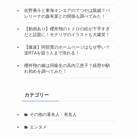
佐野勇斗と東海オンエアのてつやは親戚？バ
レリーナの森有菜との関係も調べてみた！
【動画あり】櫻井翔のトトロの絵が下手すぎ
だと話題に！モナリザのイラストも大爆笑！
【爆速】阿部寛のホームページはなぜ早い？
逆RTAを競う人まで現れる！
櫻井翔の嫁は同級生の高内三恵子？経歴や馴
れ初めを調べてみた！
カテゴリー
その他の著名人・有名人
エンタメ