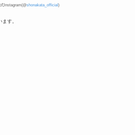
nstagram(@
shonakata_official
)
います。