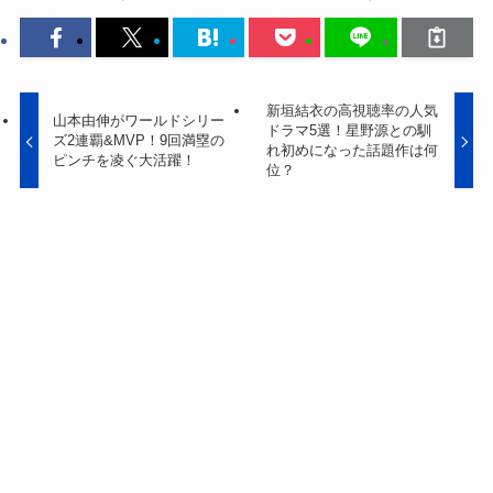
新垣結衣の高視聴率の人気
山本由伸がワールドシリー
ドラマ5選！星野源との馴
ズ2連覇&MVP！9回満塁の
れ初めになった話題作は何
ピンチを凌ぐ大活躍！
位？