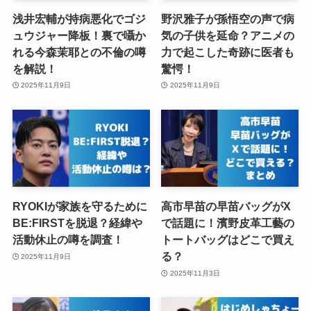
浅井宏輔が持病悪化でゴジ
野沢雅子が孫悟空の声で病
ュウジャー降板！裏で囁か
気の子供を延命？アニメの
れる今森茉耶との不倫の噂
力で起こした奇跡に医者も
を解説！
驚愕！
2025年11月9日
2025年11月9日
RYOKIが家族を守るために
高市早苗の早苗バッグがX
BE:FIRSTを脱退？経緯や
で話題に！濱野皮革工藝の
活動休止の噂を調査！
トートバッグはどこで買え
る？
2025年11月9日
2025年11月3日