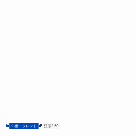
俳優・タレント
江頭2:50