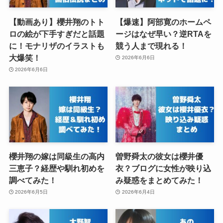
【動画あり】櫻井翔のトト
【爆速】阿部寛のホームペ
ロの絵が下手すぎだと話題
ージはなぜ早い？逆RTAを
に！モナリザのイラストも
競う人まで現れる！
大爆笑！
2026年6月6日
2026年6月6日
櫻井翔の嫁は同級生の高内
曽野舜太の彼女は櫻井優
三恵子？経歴や馴れ初めを
衣？ブログに女性が映り込
調べてみた！
み疑惑をまとめてみた！
2026年6月5日
2026年6月4日