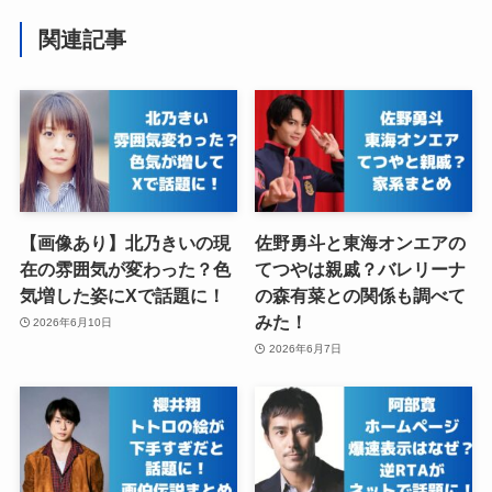
関連記事
【画像あり】北乃きいの現
佐野勇斗と東海オンエアの
在の雰囲気が変わった？色
てつやは親戚？バレリーナ
気増した姿にXで話題に！
の森有菜との関係も調べて
みた！
2026年6月10日
2026年6月7日